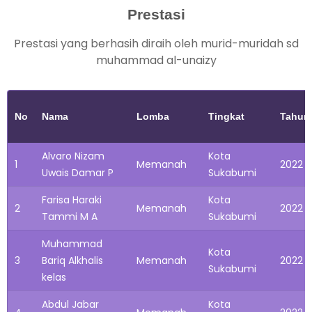
Prestasi
Prestasi yang berhasih diraih oleh murid-muridah sd
muhammad al-unaizy
No
Nama
Lomba
Tingkat
Tahun
Alvaro Nizam
Kota
1
Memanah
2022
Uwais Damar P
Sukabumi
Farisa Haraki
Kota
2
Memanah
2022
Tammi M A
Sukabumi
Muhammad
Kota
3
Bariq Alkhalis
Memanah
2022
Sukabumi
kelas
Abdul Jabar
Kota