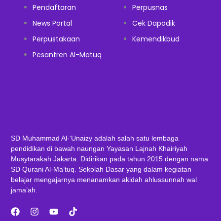
Pendaftaran
Perpusnas
News Portal
Cek Dapodik
Perpustakaan
Kemendikbud
Pesantren Al-Matuq
SD Muhammad Al-‘Unaizy adalah salah satu lembaga
pendidikan di bawah naungan Yayasan Lajnah Khairiyah
Musytarakah Jakarta. Didirikan pada tahun 2015 dengan nama
SD Qurani Al-Ma’tuq. Sekolah Dasar yang dalam kegiatan
belajar mengajarnya menanamkan akidah ahlussunnah wal
jama’ah.
F
I
Y
T
a
n
o
i